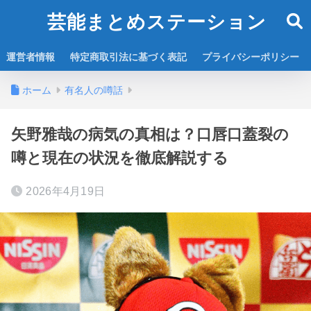
芸能まとめステーション
運営者情報
特定商取引法に基づく表記
プライバシーポリシー
ホーム
有名人の噂話
矢野雅哉の病気の真相は？口唇口蓋裂の
噂と現在の状況を徹底解説する
2026年4月19日