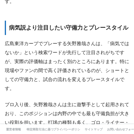
す。
病気説より注目したい守備力とプレースタイル
広島東洋カープでプレーする矢野雅哉さんは、「病気では
ないか」という検索ワードが先行して注目されがちです
が、実際の評価軸はまったく別のところにあります。特に
現場やファンの間で高く評価されているのが、ショートと
しての守備力と、試合の流れを変えるプレースタイルで
す。
プロ入り後、矢野雅哉さんは主に遊撃手として起用されて
おり、このポジションは内野の中でも最も守備負担が大き
い役割を担います。打球の種類も多く、ゴロ・ライナー・
運営者情報
特定商取引法に基づく表記
プライバシーポリシー
サイトマップ
お問い合わせフォー
バウンドの変化など瞬時に判断する必要があり、さらに一