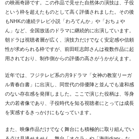
の映画奇跡です。この作品で見せた自然体の演技は、子役
という枠を超えたものとして高く評価されました。その後
もNHKの連続テレビ小説「わろてんか」や「おちょや
ん」など、全国放送のドラマに継続的に出演しています。
朝ドラは視聴者層が広く、演技力だけでなく安定感や信頼
性が求められる枠ですが、前田旺志郎さんは複数作品に起
用されており、制作側からの評価の高さがうかがえます。
近年では、フジテレビ系の月9ドラマ「女神の教室リーガ
ル青春白書」に出演し、同世代の俳優陣と並んでも違和感
のない存在感を発揮しました。ここで演じた役柄は、等身
大の若者像であり、子役時代を知る視聴者にとっては成長
を実感するきっかけにもなっています。
また、映像作品だけでなく舞台にも積極的に取り組んでい
る点は見逃せません。舞台「オクラ」や「海街diary」な