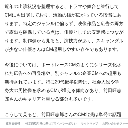
近年の出演状況を整理すると、ドラマや舞台と並行して
CMにも出演しており、活動の幅が広がっている段階にあ
ります。特定のジャンルに偏らず、映像作品と広告の両方
で露出を確保している点は、俳優としての安定感につなが
ります。制作側から見ると、演技力があり、スキャンダル
が少ない俳優さんはCM起用しやすい存在でもあります。
今後については、ボートレースCMのようにシリーズ化さ
れた広告への再登場や、別ジャンルの企業CMへの起用も
期待されています。特に20代後半以降は、社会人役や等
身大の男性像を求めるCMが増える傾向があり、前田旺志
郎さんのキャリアと重なる部分も多いです。
こうして見ると、前田旺志郎さんのCM出演は単発の話題
ではなく、俳優としての評価が広告分野にも波及している
運営者情報
特定商取引法に基づく表記
プライバシーポリシー
サイトマップ
お問い合わせフォー