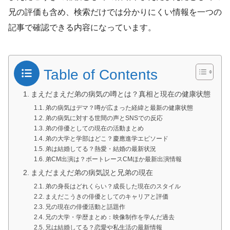
兄の評価も含め、検索だけでは分かりにくい情報を一つの
記事で確認できる内容になっています。
Table of Contents
まえだまえだ弟の病気の噂とは？真相と現在の健康状態
弟の病気はデマ？噂が広まった経緯と最新の健康状態
弟の病気に対する世間の声とSNSでの反応
弟の俳優としての現在の活動まとめ
弟の大学と学部はどこ？慶應進学エピソード
弟は結婚してる？熱愛・結婚の最新状況
弟CM出演は？ボートレースCMほか最新出演情報
まえだまえだ弟の病気説と兄弟の現在
弟の身長はどれくらい？成長した現在のスタイル
まえだこうきの俳優としてのキャリアと評価
兄の現在の俳優活動と話題作
兄の大学・学歴まとめ：映像制作を学んだ過去
兄は結婚してる？恋愛や私生活の最新情報