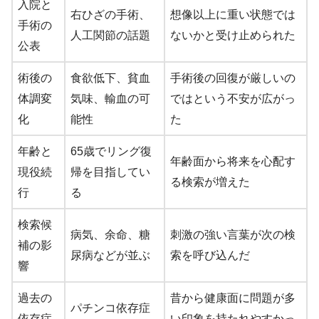
入院と
右ひざの手術、
想像以上に重い状態では
手術の
人工関節の話題
ないかと受け止められた
公表
術後の
食欲低下、貧血
手術後の回復が厳しいの
体調変
気味、輸血の可
ではという不安が広がっ
化
能性
た
年齢と
65歳でリング復
年齢面から将来を心配す
現役続
帰を目指してい
る検索が増えた
行
る
検索候
病気、余命、糖
刺激の強い言葉が次の検
補の影
尿病などが並ぶ
索を呼び込んだ
響
過去の
昔から健康面に問題が多
パチンコ依存症
依存症
い印象を持たれやすかっ