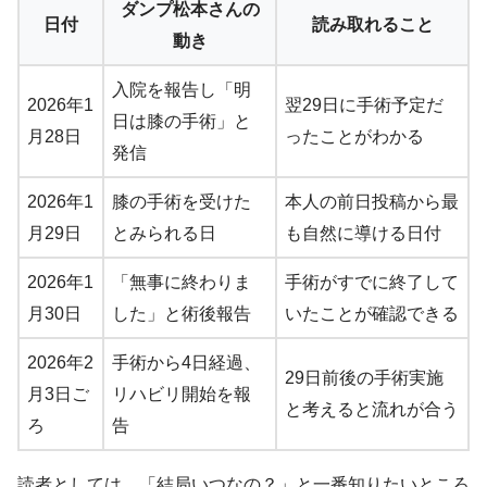
ダンプ松本さんの
日付
読み取れること
動き
入院を報告し「明
2026年1
翌29日に手術予定だ
日は膝の手術」と
月28日
ったことがわかる
発信
2026年1
膝の手術を受けた
本人の前日投稿から最
月29日
とみられる日
も自然に導ける日付
2026年1
「無事に終わりま
手術がすでに終了して
月30日
した」と術後報告
いたことが確認できる
2026年2
手術から4日経過、
29日前後の手術実施
月3日ご
リハビリ開始を報
と考えると流れが合う
ろ
告
読者としては、「結局いつなの？」と一番知りたいところ