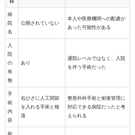
目
病
本人や医療機関への配慮が
院
公開されていない
あった可能性がある
名
入
院
通院レベルではなく、入院
の
あり
を伴う手術だった
有
無
手
右ひざに人工関節
整形外科手術と術後管理に
術
を入れる手術と報
対応できる病院だったと考
内
道
えられる
容
術