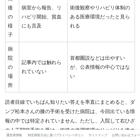
後
病室から報告、リ
術後観察やリハビリ体制の
の
ハビリ開始、貧血
ある医療環境だったと見ら
様
にも言及
れる
子
病
院
首都圏説などは出やすい
記事内では触れら
の
が、公表情報の中心ではな
れていない
場
い
所
読者目線でいちばん知りたい答えを率直にまとめると、ダ
ンプ松本さんの膝の手術を受けた病院は、今回出ている情
報の中では特定されていません。ただし、入院して右ひざ
の人工関節手術を受け、術後の体調管理やリハビリを進め
運営者情報
特定商取引法に基づく表記
プライバシーポリシー
サイトマップ
お問い合わせフォー
ていた流れから考えると、しっかりした整形外科手術と入