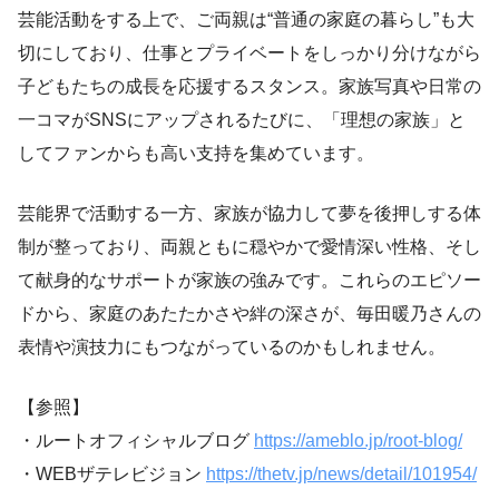
芸能活動をする上で、ご両親は“普通の家庭の暮らし”も大
切にしており、仕事とプライベートをしっかり分けながら
子どもたちの成長を応援するスタンス。家族写真や日常の
一コマがSNSにアップされるたびに、「理想の家族」と
してファンからも高い支持を集めています。
芸能界で活動する一方、家族が協力して夢を後押しする体
制が整っており、両親ともに穏やかで愛情深い性格、そし
て献身的なサポートが家族の強みです。これらのエピソー
ドから、家庭のあたたかさや絆の深さが、毎田暖乃さんの
表情や演技力にもつながっているのかもしれません。
【参照】
・ルートオフィシャルブログ
https://ameblo.jp/root-blog/
・WEBザテレビジョン
https://thetv.jp/news/detail/101954/