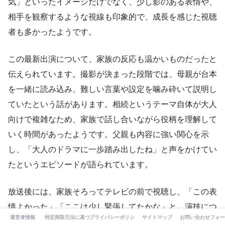
気」といったイメージだけでなく、少し影のある表情や、
相手を観察するような視線も印象的で、成長を感じた視聴
者も多かったようです。
この最新出演について、家族の反応も温かいものだったと
伝えられています。撮影が決まった段階では、母親が台本
を一緒に読み込み、難しい言葉や設定を噛み砕いて説明し
ていたという話があります。相続というテーマ自体が大人
向けで複雑なため、家族で話し合いながら役柄を理解して
いく時間があったようです。父親も内容に強い関心を示
し、「大人のドラマに一歩踏み出したね」と声をかけてい
たというエピソードが語られています。
放送後には、家族そろってテレビの前で視聴し、「この表
情よかった」「ここは少し緊張してたかな」と、演技につ
運営者情報
特定商取引法に基づく表記
プライバシーポリシー
サイトマップ
お問い合わせフォー
いて感想を伝え合う時間を持っていたとも言われていま