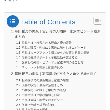
Table of Contents
毎田暖乃の両親｜父と母の人物像・家族エピソード最新
まとめ
両親とは？検索される理由と噂の背景
両親の職業・性格は？家族に語られるエピソード
両親はカープファン？祖父からの影響と家族の趣味
母親の撮影サポートと子役活動を支える姿
父親との外出エピソードと家族時間の過ごし方
スカーレット出演と家族の反応
毎田暖乃の両親｜家庭環境が支えた才能と兄妹の現在
相続探偵での最新出演と家族の感想
現在の状況｜最新の活動まとめ
小学校時代の様子と学校での素顔
中学生活は？学校情報と日常
出身は大阪！地元でのエピソード
何歳？年齢と成長の記録
天才と言われる理由