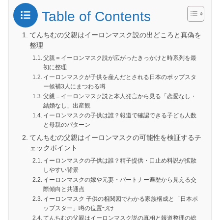
Table of Contents
てんちむの父親はイーロンマスク説の出どころと真偽を
整理
父親＝イーロンマスク説が広がったきっかけと時系列を最
初に整理
イーロンマスクが子供を産んだとされる日本のポップスタ
ー候補3人にまつわる噂
父親＝イーロンマスク説と本人発言から見る「恋愛なし・
結婚なし」出産観
イーロンマスクの子供は誰？報道で確認できる子ども人数
と母親のパターン
てんちむの父親はイーロンマスクの可能性を検証するチ
ェックポイント
イーロンマスクの子供は誰？精子提供・口止め料説が拡散
しやすい背景
イーロンマスクの嫁や元妻・パートナー遍歴から見える交
際傾向と共通点
イーロンマスク 子供の相関図でわかる家族構成と「日本ポ
ップスター」噂の位置づけ
てんちむの父親はイーロンマスク説の真相と報道整理の総