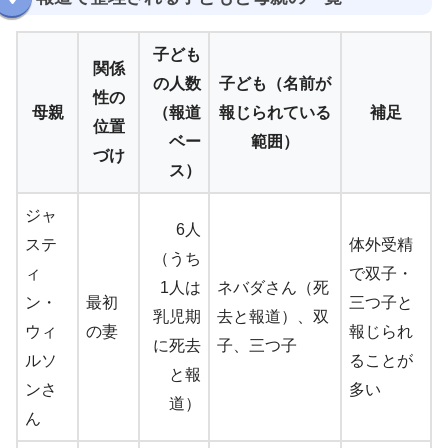
子ども
関係
の人数
子ども（名前が
性の
母親
（報道
報じられている
補足
位置
ベー
範囲）
づけ
ス）
ジャ
6人
ステ
体外受精
（うち
ィ
で双子・
1人は
ネバダさん（死
ン・
最初
三つ子と
乳児期
去と報道）、双
ウィ
の妻
報じられ
に死去
子、三つ子
ルソ
ることが
と報
ンさ
多い
道）
ん