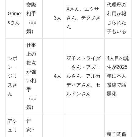
交際
代理母の
Xさん、エクサ
Grime
相手
利用が報
3人
さん、テクノさ
sさん
（非
じられた
ん
婚）
子もいる
仕事
上の
シボ
双子ストライダ
4人目の誕
接点
ン・
ーさん・アズー
生が2025
が強
ジリ
4人
ルさん、アルカ
年に本人
い相
スさ
ディアさん、セ
投稿で話
手
ん
ルドンさん
題化
（非
婚）
アシ
作
ュリ
家・
親子関係