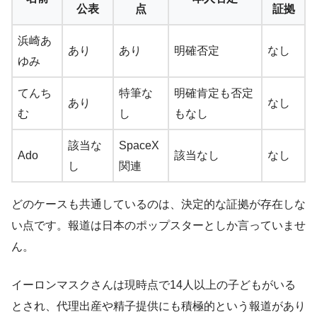
公表
点
証拠
浜崎あ
あり
あり
明確否定
なし
ゆみ
てんち
特筆な
明確肯定も否定
あり
なし
む
し
もなし
該当な
SpaceX
Ado
該当なし
なし
し
関連
どのケースも共通しているのは、決定的な証拠が存在しな
い点です。報道は日本のポップスターとしか言っていませ
ん。
イーロンマスクさんは現時点で14人以上の子どもがいる
とされ、代理出産や精子提供にも積極的という報道があり