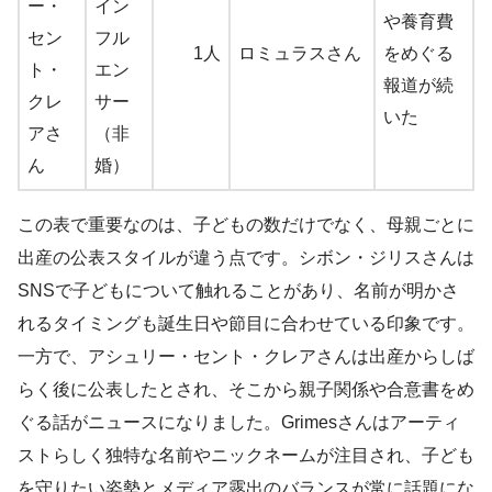
ー・
イン
や養育費
セン
フル
1人
ロミュラスさん
をめぐる
ト・
エン
報道が続
クレ
サー
いた
アさ
（非
ん
婚）
この表で重要なのは、子どもの数だけでなく、母親ごとに
出産の公表スタイルが違う点です。シボン・ジリスさんは
SNSで子どもについて触れることがあり、名前が明かさ
れるタイミングも誕生日や節目に合わせている印象です。
一方で、アシュリー・セント・クレアさんは出産からしば
らく後に公表したとされ、そこから親子関係や合意書をめ
ぐる話がニュースになりました。Grimesさんはアーティ
ストらしく独特な名前やニックネームが注目され、子ども
を守りたい姿勢とメディア露出のバランスが常に話題にな