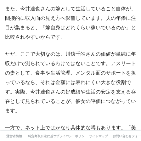
また、今井達也さんの嫁として生活していること自体が、
間接的に収入面の見え方へ影響しています。夫の年俸に注
目が集まると、「嫁自身はどれくらい稼いでいるのか」と
比較されやすいからです。
ただ、ここで大切なのは、川猿千皓さんの価値が単純に年
収だけで測られているわけではないことです。アスリート
の妻として、食事や生活管理、メンタル面のサポートを担
っているなら、それは金額には表れにくい大きな役割で
す。実際、今井達也さんの好成績や生活の安定を支える存
在として見られていることが、彼女の評価につながってい
ます。
一方で、ネット上ではかなり具体的な噂もあります。「美
運営者情報
特定商取引法に基づく表記
プライバシーポリシー
サイトマップ
お問い合わせフォー
容系案件だけでかなり稼いでいそう」「野球選手の奥さん