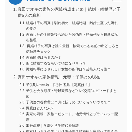
真田ナオキの家族の家族構成まとめ｜結婚・離婚歴と子
供5人の真相
結婚相手の写真｜馴れ初め・結婚時期・離婚に至った流れ
の要点
再婚したの？離婚後も続いた関係性・時系列から最新状況
を整理
再婚相手の写真は誰？最新｜検索で出る名前の出どころと
信頼度チェック
再婚願望はあるのか？
仮に結婚するならいつ頃になりそう？
再婚相手にふさわしい女性の条件は？芸能人なら誰？
真田ナオキの家族情報｜元妻・子供との現在
子供5人の年齢・性別の整理【写真は？】
子供と会う頻度・野球観戦など“パパ交流”エピソードまと
め
子供達の養育費は？月に払うのはいくら？いつまで？
両親はどんな人？
実家の両親・家族エピソード、地元情報とプライバシー配
慮
出身高校｜学歴と学生時代を解説
彼女はいる？恋愛より仕事優先？結婚観と家庭への向き合