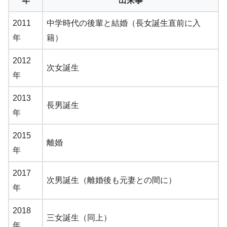
年
出来事
2011
中学時代の後輩と結婚（長女誕生直前に入
年
籍）
2012
次女誕生
年
2013
長男誕生
年
2015
離婚
年
2017
次男誕生（離婚後も元妻との間に）
年
2018
三女誕生（同上）
年