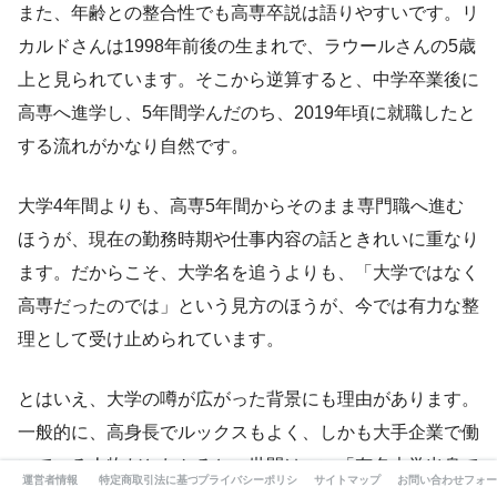
また、年齢との整合性でも高専卒説は語りやすいです。リ
カルドさんは1998年前後の生まれで、ラウールさんの5歳
上と見られています。そこから逆算すると、中学卒業後に
高専へ進学し、5年間学んだのち、2019年頃に就職したと
する流れがかなり自然です。
大学4年間よりも、高専5年間からそのまま専門職へ進む
ほうが、現在の勤務時期や仕事内容の話ときれいに重なり
ます。だからこそ、大学名を追うよりも、「大学ではなく
高専だったのでは」という見方のほうが、今では有力な整
理として受け止められています。
とはいえ、大学の噂が広がった背景にも理由があります。
一般的に、高身長でルックスもよく、しかも大手企業で働
いている人物だとわかると、世間はつい「有名大学出身で
運営者情報
特定商取引法に基づく表記
プライバシーポリシー
サイトマップ
お問い合わせフォー