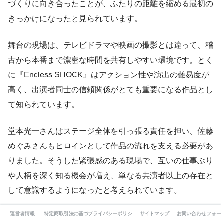
づくりに向き合ったことが、ふたりの距離を縮める最初の
きっかけになったと見られています。
舞台の現場は、テレビドラマや映画の撮影とは違って、稽
古から本番まで濃密な時間を共有しやすい環境です。とく
に『Endless SHOCK』はアクション性や演出の難易度が
高く、出演者同士の信頼関係がとても重要になる作品とし
て知られています。
堂本光一さんはステージ全体を引っ張る責任を担い、佐藤
めぐみさんもヒロインとして作品の流れを支える必要があ
りました。そうした緊張感のある現場で、互いの仕事ぶり
や人柄を深く知る機会が増え、単なる共演者以上の存在と
して意識するようになったと考えられています。
運営者情報
特定商取引法に基づく表記
プライバシーポリシー
サイトマップ
お問い合わせフォー
その後の報道では、共演をきっかけに関係が深まり、やが