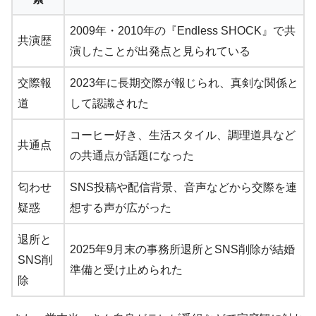
2009年・2010年の『Endless SHOCK』で共
共演歴
演したことが出発点と見られている
交際報
2023年に長期交際が報じられ、真剣な関係と
道
して認識された
コーヒー好き、生活スタイル、調理道具など
共通点
の共通点が話題になった
匂わせ
SNS投稿や配信背景、音声などから交際を連
疑惑
想する声が広がった
退所と
2025年9月末の事務所退所とSNS削除が結婚
SNS削
準備と受け止められた
除