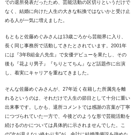
での退所発表だったため、芸能活動の区切りというだけで
なく、結婚に向けた人生の大きな転換ではないかと受け止
める人が一気に増えました。
もともと佐藤めぐみさんは13歳ごろから芸能界に入り、
長く同じ事務所で活動してきたとされています。2001年
には『3年B組金八先生』で女優デビューを果たし、その
後も『花より男子』『ちりとてちん』など話題作に出演
し、着実にキャリアを重ねてきました。
そんな佐藤めぐみさんが、27年近く在籍した所属先を離
れるというのは、それだけで人生の節目として十分に重い
出来事です。しかも、退所コメントでは感謝の言葉が丁寧
につづられていた一方で、今後どのような形で芸能活動を
続けるのかについては具体的に示されませんでした。こ
の“次が見えない終わり方”が、余計に結婚準備説を強めた