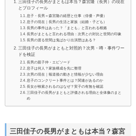
三田佳子の長男がまともは本当？森宮隆（長男）の現在
とプロフィール
息子・長男＝森宮隆の経歴と仕事（俳優・声優）
息子の現在｜長男の生活と家族（結婚・子ども）
長男の事件はあった？「まとも」と言われる根拠
長男がまともと言われる理由：次男との対比と世間の印象
長男の渡る世間は鬼ばかり出演歴はある？
三田佳子の長男がまともと対照的？次男・噂・事件ワー
ドを検証
長男の親子仲・エピソード
息子は何人？家族構成を先に整理
次男の現在｜報道後の動きと情報が少ない理由
息子のコンクリート事件とは？関連があるのか
長女が検索されるのはなぜ？実子の有無を確認
三田佳子の長男がまともと評価される理由と全体像のまと
め
三田佳子の長男がまともは本当？森宮