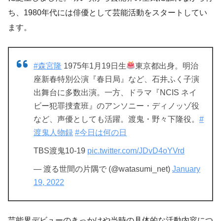
ち、1980年代には俳優として芸能活動をスタートしてい
ます。
#森宮隆
1975年1月19日生
東京都出身。明治
座新春特別公演『春日局』など、石井ふく子演
出舞台に多数出演。一方、ドラマ『NCIS ネイ
ビー犯罪捜査班』のアンソニー・ディノッゾ役
など、声優としても活躍。渡鬼・野々下隆役。
#
渡鬼人物録
#今日は何の日
TBS渡鬼10-19
pic.twitter.com/JDvD4oYVrd
— 渡る世間の片隅で (@watasumi_net)
January
19, 2022
芸能界デビューのきっかけや当時の具体的な活動内容につ