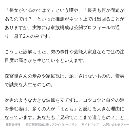
「長女がいるのでは？」という噂や、「長男も何か問題が
あるのでは？」といった推測がネット上では出回ることが
ありますが、実際には家族構成は公開プロフィールの通
り、息子2人のみです。
こうした誤解もまた、弟の事件や芸能人家庭ならではの注
目度の高さから生じているといえます。
森宮隆さんの歩みや家庭観は、派手さはないものの、着実
で誠実な人生そのもの。
次男のような大きな波風を立てずに、コツコツと自分の道
を歩む姿は、多くの人が「まとも」と感じる大きな理由に
なっています。あなたも「兄弟でここまで違うもの？」と
運営者情報
特定商取引法に基づく表記
プライバシーポリシー
サイトマップ
お問い合わせフォー
気になっていたなら、この記事を通じて納得できる情報が