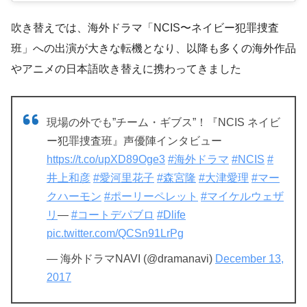
吹き替えでは、海外ドラマ「NCIS〜ネイビー犯罪捜査
班」への出演が大きな転機となり、以降も多くの海外作品
やアニメの日本語吹き替えに携わってきました
現場の外でも”チーム・ギブス”！『NCIS ネイビ
ー犯罪捜査班』声優陣インタビュー
https://t.co/upXD89Oge3
#海外ドラマ
#NCIS
#
井上和彦
#愛河里花子
#森宮隆
#大津愛理
#マー
クハーモン
#ポーリーペレット
#マイケルウェザ
リ
―
#コートデパブロ
#Dlife
pic.twitter.com/QCSn91LrPg
— 海外ドラマNAVI (@dramanavi)
December 13,
2017