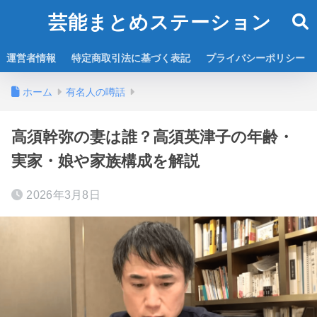
芸能まとめステーション
運営者情報
特定商取引法に基づく表記
プライバシーポリシー
ホーム
有名人の噂話
高須幹弥の妻は誰？高須英津子の年齢・
実家・娘や家族構成を解説
2026年3月8日