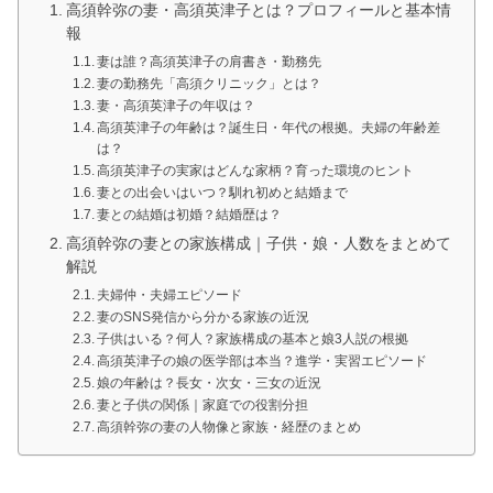
高須幹弥の妻・高須英津子とは？プロフィールと基本情
報
妻は誰？高須英津子の肩書き・勤務先
妻の勤務先「高須クリニック」とは？
妻・高須英津子の年収は？
高須英津子の年齢は？誕生日・年代の根拠。夫婦の年齢差
は？
高須英津子の実家はどんな家柄？育った環境のヒント
妻との出会いはいつ？馴れ初めと結婚まで
妻との結婚は初婚？結婚歴は？
高須幹弥の妻との家族構成｜子供・娘・人数をまとめて
解説
夫婦仲・夫婦エピソード
妻のSNS発信から分かる家族の近況
子供はいる？何人？家族構成の基本と娘3人説の根拠
高須英津子の娘の医学部は本当？進学・実習エピソード
娘の年齢は？長女・次女・三女の近況
妻と子供の関係｜家庭での役割分担
高須幹弥の妻の人物像と家族・経歴のまとめ