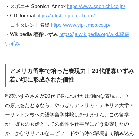
・スポニチ Sponichi Annex
https://www.sponichi.co.jp/
・CD Journal
https://artist.cdjournal.com/
・日本タレント名鑑
https://www.vip-times.co.jp/
・Wikipedia 稲森いずみ
https://ja.wikipedia.org/wiki/稲森
いずみ
アメリカ留学で培った表現力｜20代稲森いずみ
若い頃に形成された個性
稲森いずみさんが20代で身につけた圧倒的な表現力、そ
の原点をたどるなら、やっぱりアメリカ・テキサス大学ア
ーリントン校への語学留学体験は外せません。この留学
が、彼女の女優としての個性や仕事観にどう影響したの
か、かなりリアルなエピソードや当時の環境まで踏み込ん