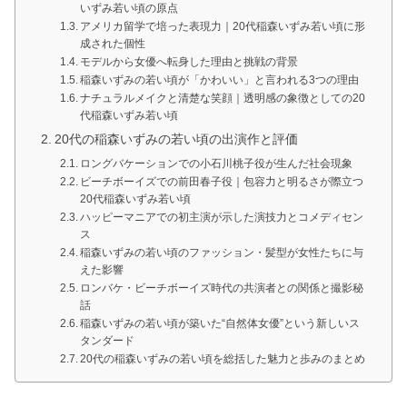
いずみ若い頃の原点
アメリカ留学で培った表現力｜20代稲森いずみ若い頃に形
成された個性
モデルから女優へ転身した理由と挑戦の背景
稲森いずみの若い頃が「かわいい」と言われる3つの理由
ナチュラルメイクと清楚な笑顔｜透明感の象徴としての20
代稲森いずみ若い頃
20代の稲森いずみの若い頃の出演作と評価
ロングバケーションでの小石川桃子役が生んだ社会現象
ビーチボーイズでの前田春子役｜包容力と明るさが際立つ
20代稲森いずみ若い頃
ハッピーマニアでの初主演が示した演技力とコメディセン
ス
稲森いずみの若い頃のファッション・髪型が女性たちに与
えた影響
ロンバケ・ビーチボーイズ時代の共演者との関係と撮影秘
話
稲森いずみの若い頃が築いた“自然体女優”という新しいス
タンダード
20代の稲森いずみの若い頃を総括した魅力と歩みのまとめ