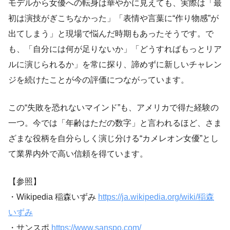
モデルから女優への転身は華やかに見えても、実際は「最
初は演技がぎこちなかった」「表情や言葉に“作り物感”が
出てしまう」と現場で悩んだ時期もあったそうです。で
も、「自分には何が足りないか」「どうすればもっとリア
ルに演じられるか」を常に探り、諦めずに新しいチャレン
ジを続けたことが今の評価につながっています。
この“失敗を恐れないマインド”も、アメリカで得た経験の
一つ。今では「年齢はただの数字」と言われるほど、さま
ざまな役柄を自分らしく演じ分ける“カメレオン女優”とし
て業界内外で高い信頼を得ています。
【参照】
・Wikipedia 稲森いずみ
https://ja.wikipedia.org/wiki/稲森
いずみ
・サンスポ
https://www.sanspo.com/