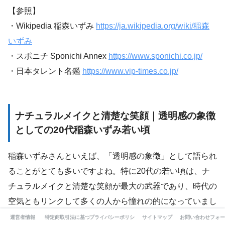
【参照】
・Wikipedia 稲森いずみ
https://ja.wikipedia.org/wiki/稲森
いずみ
・スポニチ Sponichi Annex
https://www.sponichi.co.jp/
・日本タレント名鑑
https://www.vip-times.co.jp/
ナチュラルメイクと清楚な笑顔｜透明感の象徴
としての20代稲森いずみ若い頃
稲森いずみさんといえば、「透明感の象徴」として語られ
ることがとても多いですよね。特に20代の若い頃は、ナ
チュラルメイクと清楚な笑顔が最大の武器であり、時代の
空気ともリンクして多くの人から憧れの的になっていまし
た。ここでは、その背景や具体的なスタイル、時代のトレ
運営者情報
特定商取引法に基づく表記
プライバシーポリシー
サイトマップ
お問い合わせフォー