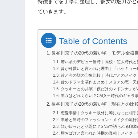
特徴までを丁寧に整理し、彼女の魅力がど
ていきます。
Table of Contents
長谷川京子の20代の若い頃｜モデル全盛
若い頃のデビュー当時｜高校・短大時代と
昔が可愛いと言われた理由｜「ハセキョー
昔と今の顔の印象比較｜時代ごとのメイク
昔のドラマ出演作まとめ｜スタアの恋・天
タッキーとの共演「僕だけのマドンナ」が
年収はどれくらい？CM女王時代のギャラ
長谷川京子の20代の若い頃｜現在との比
恋愛事情｜タッキー以外に噂になった相手
年齢と当時のファッション・メイクの流行
顔が戻ったと話題に？SNSで語られる印象
唇おばけと言われた時期の真相｜メイク・