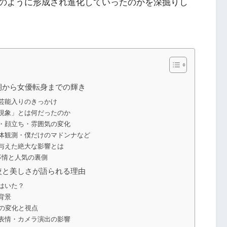
のように形成され進化していったのかを深掘りし
期から女優転身までの輝き
芸能入りのきっかけ
現象」とは何だったのか
・顔立ち・雰囲気の変化
体観測・僕だけのマドンナなど
与えた絶大な影響とは
事情と人気の裏側
較と美しさが語られる理由
はいた？
背景
の変化と視点
表情・カメラ演出の影響