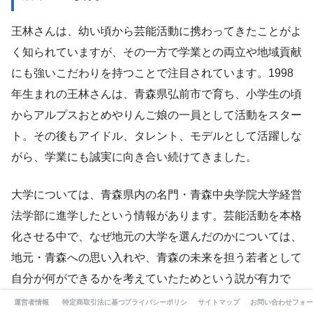
王林さんは、幼い頃から芸能活動に携わってきたことがよ
く知られていますが、その一方で学業との両立や地域貢献
にも強いこだわりを持つことで注目されています。1998
年生まれの王林さんは、青森県弘前市で育ち、小学生の頃
からアルプスおとめやりんご娘の一員として活動をスター
ト。その後もアイドル、タレント、モデルとして活躍しな
がら、学業にも誠実に向き合い続けてきました。
大学については、青森県内の名門・青森中央学院大学経営
法学部に進学したという情報があります。芸能活動を本格
化させる中で、なぜ地元の大学を選んだのかについては、
地元・青森への思い入れや、青森の未来を担う若者として
自分が何ができるかを考えていたためという説が有力で
す。王林さん自身、地元を離れずに青森県で大学生活を送
運営者情報
特定商取引法に基づく表記
プライバシーポリシー
サイトマップ
お問い合わせフォー