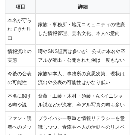
項目
詳細
本名が守ら
家族・事務所・地元コミュニティの徹底
れてきた理
した情報管理、芸名文化、本人の意向
由
情報流出の
噂やSNS証言は多いが、公式に本名や卒
実態
アルが流出・公開された例は一度もない
今後の公表
家族や本人、事務所の意思次第。現状は
の可能性
流出や公表の可能性はかなり低い
本名に関す
斎藤・工藤・木村・須藤・A.Kイニシャ
る噂や説
ル説などが流布、卒アル写真の噂も多い
ファン・読
プライバシー尊重と情報リテラシーを意
者へのメッ
識しつつ、青森や本人の活動へのリスペ