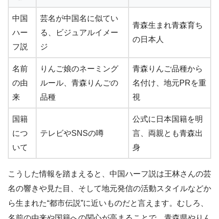
中国
芸名が中国名に似てい
青森生まれ青森育ち
ハー
る、ビジュアルイメー
の日本人
フ説
ジ
名前
りんご娘のネーミング
青森りんご品種から
の由
ルール、青森りんごの
名付け、地元PRを重
来
品種
視
国籍
公式に日本国籍を明
につ
テレビやSNSの噂
言、両親とも青森出
いて
身
こうした情報を踏まえると、中国ハーフ説は王林さんの芸
名の響きや見た目、そして地元発信の活動スタイルなどか
ら生まれた“都市伝説”に近いものだと言えます。むしろ、
名前の由来や国籍への関心が高まることで、青森県やりん