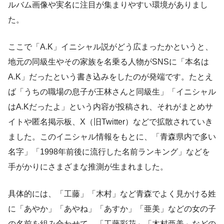
ルバム画像や実名に注目が集まりやすい環境がありまし
た。
ここで「A.K」イニシャル説がどう広まったかというと、
地元の同級生やその家族を名乗る人物がSNSに「本名は
A.K」だったという書き込みをしたのが発端です。たとえ
ば「うちの職場の息子が王林さんと同級生」「イニシャル
はA.Kだったよ」という内容が投稿され、それがまとめサ
イトや匿名掲示板、X（旧Twitter）などで拡散されていき
ました。このイニシャル情報をもとに、「青森県内で多い
名字」「1998年前後に流行した名前ランキング」などを
手がかりにさまざまな推測が生まれました。
具体的には、「工藤」「木村」など青森でよく見かける姓
に「あやか」「あやね」「あすか」「亜美」などの女の子
の名前を組み合わせて、「工藤彩花」「木村亜美」などの