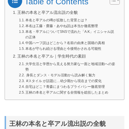
Table of Contents
王林の本名と卒アル流出説の全貌
本名と卒アルの噂が拡散した背景とは？
本名は工藤・齋藤・あやね説は本当か徹底整理
本名・卒アルについてSNSで流れた「A.K」イニシャル説
の正体
中国ハーフ説はどこから？名前の由来と国籍の真相
本名が守られ続ける理由と今後明かされる可能性
王林の本名と卒アル｜学生時代の素顔
大学生活と学歴から見える努力家な一面と地域活動への姿
勢
身長とダンス・モデル活動から読み解く魅力
#スタイル が話題に…幼少期から現在までの変化
自宅はどこ？青森にまつわるプライバシー徹底管理
王林の本名と卒アルに関する全情報を総括したまとめ
王林の本名と卒アル流出説の全貌