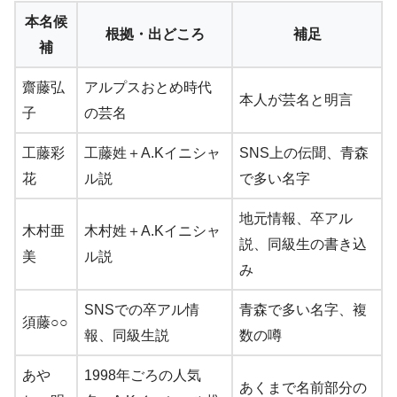
本名候
根拠・出どころ
補足
補
齋藤弘
アルプスおとめ時代
本人が芸名と明言
子
の芸名
工藤彩
工藤姓＋A.Kイニシャ
SNS上の伝聞、青森
花
ル説
で多い名字
地元情報、卒アル
木村亜
木村姓＋A.Kイニシャ
説、同級生の書き込
美
ル説
み
SNSでの卒アル情
青森で多い名字、複
須藤○○
報、同級生説
数の噂
あや
1998年ごろの人気
あくまで名前部分の