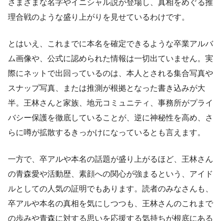
さまざまな名字やイニシャル説が登場し、真相をめぐる推
理合戦のような盛り上がりを見せているわけです。
とはいえ、これまでに本名を確定できるような卒業アルバ
ム画像や、公式に認められた情報は一切出ていません。実
際にネットで出回っているのは、本人とされる集合写真や
スナップ写真、または推測が根拠となった書き込みが大
半。王林さんと家族、地元コミュニティ、事務所がプライ
バシー保護を徹底していることが、逆に神秘性を高め、さ
らに噂が拡散するきっかけになっているとも言えます。
一方で、卒アルや本名の話題が盛り上がるほど、王林さん
の青森愛や活動歴、素顔への関心が強まるという、アイド
ルとしての人気の証明でもあります。読者のみなさんも、
卒アルや本名の真相を気にしつつも、王林さんのこれまで
の歩みや青森に対する思いを応援する気持ちが根底にある