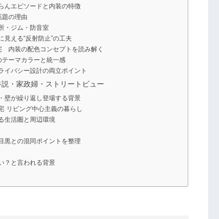
らんエピソードと内装の特徴
話題の理由
所・ジム・防音室
見える“反射防止”の工夫
宅 内装の配色コンセプトを読み解く
のテーマカラーと統一感
ライバシー設計の両立ポイント
谷説・家政婦・ストリートビュー
・壁が繰り返し登場する背景
宅 リビング中心主義の暮らし
る生活圏と周辺環境
目黒との混同ポイントを整理
い？と言われる背景