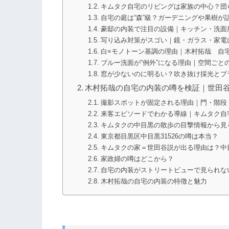
キムタク自宅のリビングは家族の中心？団
自宅の庭は“森”級？ガーデニングや果樹が
豪邸の内装で注目の設備｜キッチン・洗面
写り込み対策がスゴい｜鏡・ガラス・家電に
白×モノトーン基調の理由｜木村拓哉 自
ブルー洗面が“例外”になる理由｜空間ごと
窓が少ないのに明るい？吹き抜け採光とプ
木村拓哉の自宅の内装の噂を検証｜世田
撮影スポットが固定される理由｜門・階段
来客エピソードでわかる導線｜キムタク自
キムタクの中目黒の散歩の目撃情報から見
東京都目黒区中目黒31526の噂は本当？
キムタクの家＝世田谷説が出る理由は？中
家政婦の噂はどこから？
自宅の内装がストリートビューで見られな
木村拓哉の自宅の内装の特徴と魅力