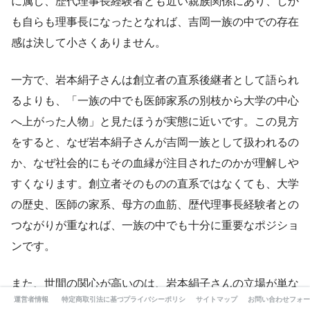
に属し、歴代理事長経験者とも近い親族関係にあり、しか
も自らも理事長になったとなれば、吉岡一族の中での存在
感は決して小さくありません。
一方で、岩本絹子さんは創立者の直系後継者として語られ
るよりも、「一族の中でも医師家系の別枝から大学の中心
へ上がった人物」と見たほうが実態に近いです。この見方
をすると、なぜ岩本絹子さんが吉岡一族として扱われるの
か、なぜ社会的にもその血縁が注目されたのかが理解しや
すくなります。創立者そのものの直系ではなくても、大学
の歴史、医師の家系、母方の血筋、歴代理事長経験者との
つながりが重なれば、一族の中でも十分に重要なポジショ
ンです。
また、世間の関心が高いのは、岩本絹子さんの立場が単な
運営者情報
特定商取引法に基づく表記
プライバシーポリシー
サイトマップ
お問い合わせフォー
る親族の一人ではなく、大学の権力構造の中でどのような