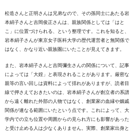
松造さんと正明さんは兄弟なので、その孫同士にあたる岩
本絹子さんと吉岡俊正さんは、親族関係としては「はと
こ」に位置づけられる、という整理です。これを知ると、
岩本絹子さんが東京女子医科大学の歴代運営者と無関係で
はなく、かなり近い親族圏にいたことが見えてきます。
また、岩本絹子さんと吉岡彌生さんの関係について、記事
によっては「大姪」と表現されることがあります。厳密な
親等の言い回しは資料によって揺れがありますが、読者目
線で押さえておきたいのは、岩本絹子さんが創立者の系譜
から遠く離れた外部の人物ではなく、創業家の血縁や姻戚
関係が連なる範囲にいたという点です。これによって、大
学内での立ち位置や周囲からの見られ方にも影響があった
と受け止める人は少なくありません。実際、創業家出身と