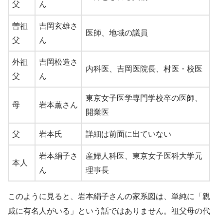
父
ん
曽祖
吉岡玄雄さ
医師、地域の議員
父
ん
外祖
吉岡松造さ
内科医、吉岡医院長、村医・校医
父
ん
東京女子医学専門学校卒の医師、
母
岩本薫さん
開業医
父
岩本氏
詳細は前面に出ていない
岩本絹子さ
産婦人科医、東京女子医科大学元
本人
ん
理事長
このように見ると、岩本絹子さんの家系図は、単純に「親
戚に有名人がいる」という話ではありません。祖父母の代