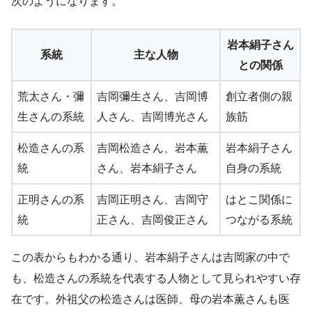
次のようになります。
岩本絹子さん
系統
主な人物
との関係
荒太さん・彌
吉岡彌生さん、吉岡博
創立者側の親
生さんの系統
人さん、吉岡博光さん
族筋
松造さんの系
吉岡松造さん、岩本薫
岩本絹子さん
統
さん、岩本絹子さん
自身の系統
正明さんの系
吉岡正明さん、吉岡守
はとこ関係に
統
正さん、吉岡俊正さん
つながる系統
この表からもわかる通り、岩本絹子さんは吉岡家の中で
も、松造さんの系統を代表する人物として見られやすい存
在です。外祖父の松造さんは医師、母の岩本薫さんも医