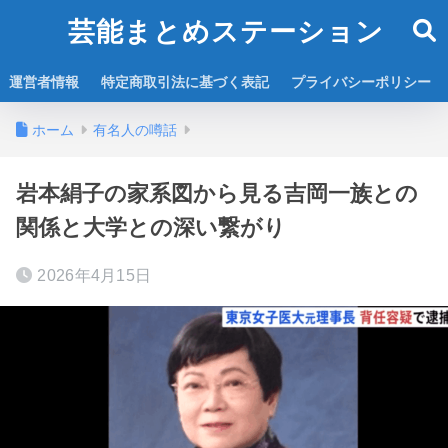
芸能まとめステーション
運営者情報
特定商取引法に基づく表記
プライバシーポリシー
ホーム
有名人の噂話
岩本絹子の家系図から見る吉岡一族との
関係と大学との深い繋がり
2026年4月15日