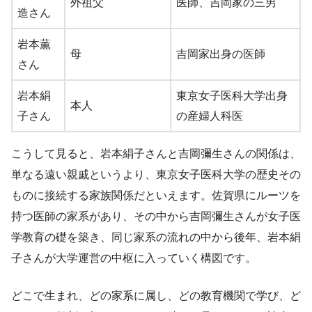
外祖父
医師、吉岡家の三男
造さん
岩本薫
母
吉岡家出身の医師
さん
岩本絹
東京女子医科大学出身
本人
子さん
の産婦人科医
こうして見ると、岩本絹子さんと吉岡彌生さんの関係は、
単なる遠い親戚というより、東京女子医科大学の歴史その
ものに接続する家族関係だといえます。佐賀県にルーツを
持つ医師の家系があり、その中から吉岡彌生さんが女子医
学教育の礎を築き、同じ家系の流れの中から後年、岩本絹
子さんが大学運営の中枢に入っていく構図です。
どこで生まれ、どの家系に属し、どの教育機関で学び、ど