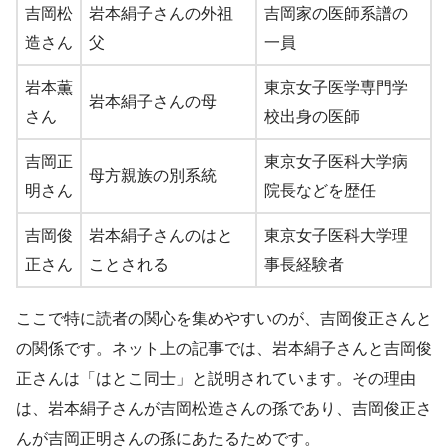
吉岡松
岩本絹子さんの外祖
吉岡家の医師系譜の
造さん
父
一員
岩本薫
東京女子医学専門学
岩本絹子さんの母
さん
校出身の医師
吉岡正
東京女子医科大学病
母方親族の別系統
明さん
院長などを歴任
吉岡俊
岩本絹子さんのはと
東京女子医科大学理
正さん
ことされる
事長経験者
ここで特に読者の関心を集めやすいのが、吉岡俊正さんと
の関係です。ネット上の記事では、岩本絹子さんと吉岡俊
正さんは「はとこ同士」と説明されています。その理由
は、岩本絹子さんが吉岡松造さんの孫であり、吉岡俊正さ
んが吉岡正明さんの孫にあたるためです。