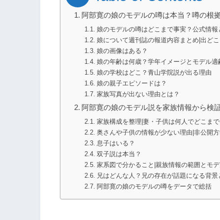
阿部寛の娘のモデルの噂は本当？噂の根
娘のモデルの噂はどこまで事実？公式情報
娘について週刊誌の報道内容まとめ|出ど
娘の画像はある？
娘の年齢は何歳？学年イメージとモデル適
娘の学校はどこ？青山学院説が出る理由
娘の親子エピソードは？
家族写真が出ない理由とは？
阿部寛の娘のモデル説を家族情報から検証
家族構成を整理|妻・子供は何人でどこま
奥さんや子供の情報が少ない理由|非公開
息子はいる？
双子説は本当？
家系図で分かること|親族情報の範囲とモ
兄はどんな人？兄の存在が話題になる背景
阿部寛の娘のモデルの噂をデータで総括