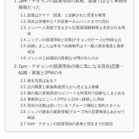
2pm・テギョンの脱退理由の真相。脱退ではなく事務所
移籍だった
脱退はデマ？「脱退」と誤解された背景を整理
現在は俳優中心？兵役後〜カムバックまでの流れ
メンバー人気順で見る立ち位置|脱退騒動後も支持される理
由
ニックンの脱退理由と比較|テギョンのケースが特殊な点
結婚しましたは本当？結婚相手は？一般人彼女報道と最新
状況
ジェシカと結婚説の真相|なぜ噂が出たのか
2pm・テギョンの脱退理由の後に気になる現在|恋愛・
結婚・家族と2PMの今
彼女写真はある？
父の職業と家族構成|育ちから見える人物像
腕の傷の真相|骨折エピソードを時系列で誤解なくまとめる
事務所はどこへ？JYPから51Kへ移籍した理由
現在の活動は続いている？グループ継続と契約スタイル
ジュノの彼女の最新情報|グループ内の恋愛報道もあわせて
確認
2pm・テギョンの脱退理由の真相と現在までの総括