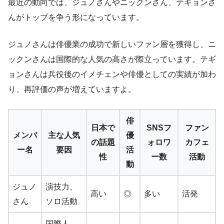
最近の動向では、ジュノさんやニックンさん、テギョンさ
んがトップを争う形になっています。
ジュノさんは俳優業の成功で新しいファン層を獲得し、ニ
ックンさんは国際的な人気の高さが際立っています。テギ
ョンさんは兵役後のイメチェンや俳優としての実績が加わ
り、再評価の声が増えていますよ。
俳
日本で
SNSフ
ファン
メンバ
主な人気
優
の話題
ォロワ
カフェ
ー名
要因
活
性
ー数
活動
動
ジュノ
演技力、
高い
◎
多い
活発
さん
ソロ活動
国際人