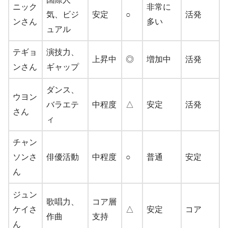
ニック
非常に
気、ビジ
安定
○
活発
ンさん
多い
ュアル
テギョ
演技力、
上昇中
◎
増加中
活発
ンさん
ギャップ
ダンス、
ウヨン
バラエテ
中程度
△
安定
活発
さん
ィ
チャン
ソンさ
俳優活動
中程度
○
普通
安定
ん
ジュン
歌唱力、
コア層
ケイさ
△
安定
コア
作曲
支持
ん