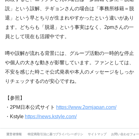
説」という誤解、テギョンさんの場合は「事務所移籍＝脱
退」という早とちりが生まれやすかったという違いがあり
ます。どちらも「脱退」という事実はなく、2pmさんの一
員として現在も活躍中です。
噂や誤解が流れる背景には、グループ活動の一時的な停止
や個人の大きな動きが影響しています。ファンとしては、
不安を感じた時こそ公式発表や本人のメッセージをしっか
りチェックするのが安心ですね。
【参照】
・2PM日本公式サイト
https://www.2pmjapan.com/
・Kstyle
https://news.kstyle.com/
運営者情報
特定商取引法に基づく表記
プライバシーポリシー
サイトマップ
お問い合わせフォー